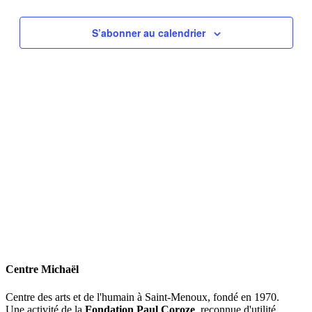
vues
Évèneme
S’abonner au calendrier
Centre Michaël
Centre des arts et de l'humain à Saint-Menoux, fondé en 1970.
Une activité de la
Fondation Paul Coroze
, reconnue d'utilité