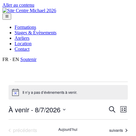
Aller au contenu
Formations
Stages & Évènements
Ateliers
Location
Contact
FR · EN
Soutenir
Évènements
Il n’y a pas d’évènements à venir.
Notice
À venir
 - 
8/7/2026
Recherch
Navig
Recherche
Liste
de
et
Sélectionnez
vues
une
navigatio
Évèn
date.
Évènements
précédents
Aujourd’hui
Évènements
suivants
de